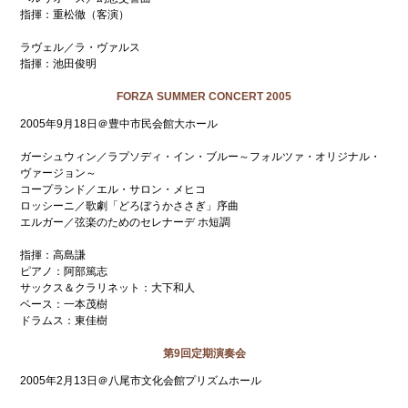
指揮：重松徹（客演）
ラヴェル／ラ・ヴァルス
指揮：池田俊明
FORZA SUMMER CONCERT 2005
2005年9月18日＠豊中市民会館大ホール
ガーシュウィン／ラプソディ・イン・ブルー～フォルツァ・オリジナル・
ヴァージョン～
コープランド／エル・サロン・メヒコ
ロッシーニ／歌劇「どろぼうかささぎ」序曲
エルガー／弦楽のためのセレナーデ ホ短調
指揮：高島謙
ピアノ：阿部篤志
サックス＆クラリネット：大下和人
ベース：一本茂樹
ドラムス：東佳樹
第9回定期演奏会
2005年2月13日＠八尾市文化会館プリズムホール