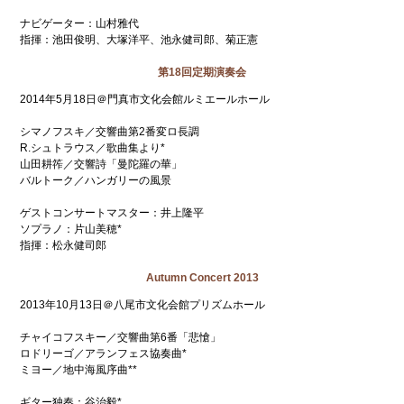
ナビゲーター：山村雅代
指揮：池田俊明、大塚洋平、池永健司郎、菊正憲
第18回定期演奏会
2014年5月18日＠門真市文化会館ルミエールホール
シマノフスキ／交響曲第2番変ロ長調
R.シュトラウス／歌曲集より*
山田耕筰／交響詩「曼陀羅の華」
バルトーク／ハンガリーの風景
ゲストコンサートマスター：井上隆平
ソプラノ：片山美穂*
指揮：松永健司郎
Autumn Concert 2013
2013年10月13日＠八尾市文化会館プリズムホール
チャイコフスキー／交響曲第6番「悲愴」
ロドリーゴ／アランフェス協奏曲*
ミヨー／地中海風序曲**
ギター独奏：谷治毅*