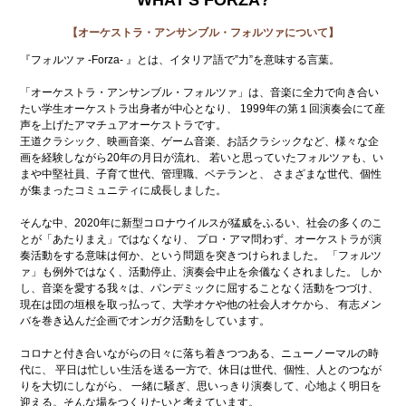
WHAT'S FORZA?
【オーケストラ・アンサンブル・フォルツァについて】
『フォルツァ -Forza- 』とは、イタリア語で”力”を意味する言葉。
「オーケストラ・アンサンブル・フォルツァ」は、音楽に全力で向き合い
たい学生オーケストラ出身者が中心となり、 1999年の第１回演奏会にて産
声を上げたアマチュアオーケストラです。
王道クラシック、映画音楽、ゲーム音楽、お話クラシックなど、様々な企
画を経験しながら20年の月日が流れ、 若いと思っていたフォルツァも、い
まや中堅社員、子育て世代、管理職、ベテランと、 さまざまな世代、個性
が集まったコミュニティに成長しました。
そんな中、2020年に新型コロナウイルスが猛威をふるい、社会の多くのこ
とが「あたりまえ」ではなくなり、 プロ・アマ問わず、オーケストラが演
奏活動をする意味は何か、という問題を突きつけられました。 「フォルツ
ァ」も例外ではなく、活動停止、演奏会中止を余儀なくされました。 しか
し、音楽を愛する我々は、パンデミックに屈することなく活動をつづけ、
現在は団の垣根を取っ払って、大学オケや他の社会人オケから、 有志メン
バを巻き込んだ企画でオンガク活動をしています。
コロナと付き合いながらの日々に落ち着きつつある、ニューノーマルの時
代に、 平日は忙しい生活を送る一方で、休日は世代、個性、人とのつなが
りを大切にしながら、 一緒に騒ぎ、思いっきり演奏して、心地よく明日を
迎える。そんな場をつくりたいと考えています。