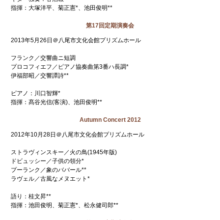
指揮：大塚洋平、菊正憲*、池田俊明**
第17回定期演奏会
2013年5月26日＠八尾市文化会館プリズムホール
フランク／交響曲ニ短調
プロコフィエフ／ピアノ協奏曲第3番ハ長調*
伊福部昭／交響譚詩**
ピアノ：川口智輝*
指揮：髙谷光信(客演)、池田俊明**
Autumn Concert 2012
2012年10月28日＠八尾市文化会館プリズムホール
ストラヴィンスキー／火の鳥(1945年版)
ドビュッシー／子供の領分*
プーランク／象のババール**
ラヴェル／古風なメヌエット*
語り：桂文昇**
指揮：池田俊明、菊正憲*、松永健司郎**