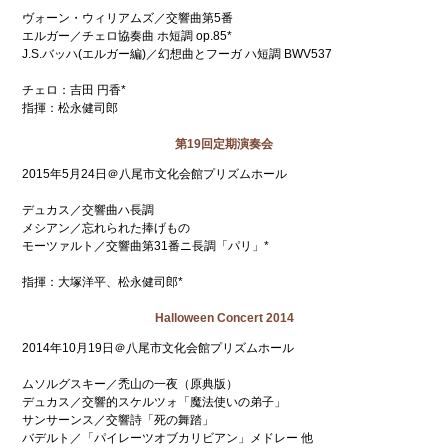
ヴォーン・ウィリアムズ／交響曲第5番
エルガー／チェロ協奏曲 ホ短調 op.85*
J.S.バッハ(エルガー編)／幻想曲とフーガ ハ短調 BWV537
チェロ：吉田 円香*
指揮：松永健司郎
第19回定期演奏会
2015年5月24日＠八尾市文化会館プリズムホール
デュカス／交響曲ハ長調
メシアン／忘れられた捧げもの
モーツァルト／交響曲第31番ニ長調「パリ」*
指揮：大塚洋平、松永健司郎*
Halloween Concert 2014
2014年10月19日＠八尾市文化会館プリズムホール
ムソルグスキー／禿山の一夜（原典版）
デュカス／交響的スケルツォ「魔法使いの弟子」
サンサーンス／交響詩「死の舞踏」
バデルト／「パイレーツオブカリビアン」メドレー 他