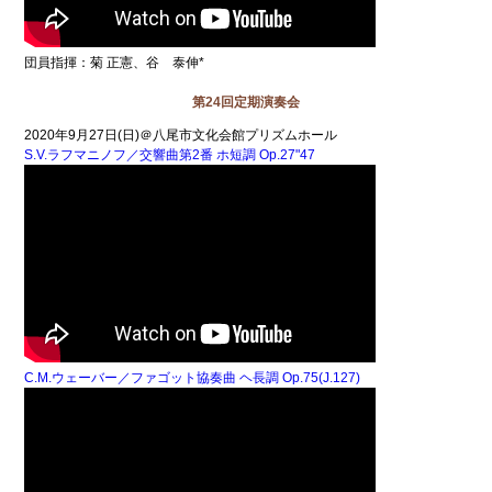
団員指揮：菊 正憲、谷 泰伸*
第24回定期演奏会
2020年9月27日(日)＠八尾市文化会館プリズムホール
S.V.ラフマニノフ／交響曲第2番 ホ短調 Op.27"47
C.M.ウェーバー／ファゴット協奏曲 ヘ長調 Op.75(J.127)