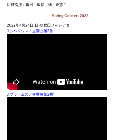
団員指揮：嶋田 敬信、菊 正憲 *
Spring Concert 2022
2022年4月24日(日)＠吹田メイシアター
J.シベリウス／交響曲第2番
J.ブラームス／交響曲第2番*