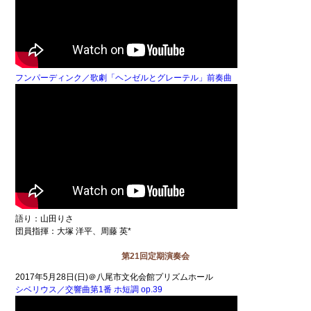
フンパーディンク／歌劇「ヘンゼルとグレーテル」前奏曲
語り：山田りさ
団員指揮：大塚 洋平、周藤 英*
第21回定期演奏会
2017年5月28日(日)＠八尾市文化会館プリズムホール
シベリウス／交響曲第1番 ホ短調 op.39