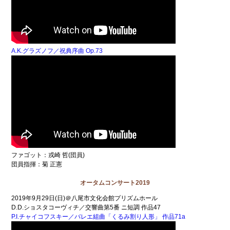
A.K.グラズノフ／祝典序曲 Op.73
ファゴット：戎崎 哲(団員)
団員指揮：菊 正憲
オータムコンサート2019
2019年9月29日(日)＠八尾市文化会館プリズムホール
D.D.ショスタコーヴィチ／交響曲第5番 ニ短調 作品47
P.I.チャイコフスキー／バレエ組曲「くるみ割り人形」 作品71a