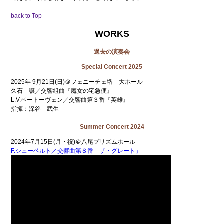
back to Top
WORKS
過去の演奏会
Special Concert 2025
2025年 9月21日(日)＠フェニーチェ堺 大ホール
久石 譲／交響組曲『魔女の宅急便』
L.V.ベートーヴェン／交響曲第３番『英雄』
指揮：深谷 武生
Summer Concert 2024
2024年7月15日(月・祝)＠八尾プリズムホール
F.シューベルト／交響曲第８番「ザ・グレート」