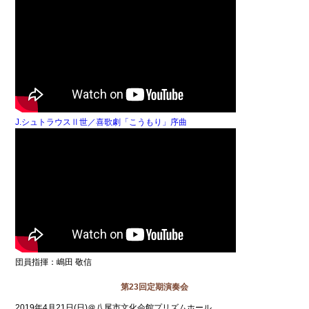
J.シュトラウスⅡ世／喜歌劇「こうもり」序曲
団員指揮：嶋田 敬信
第23回定期演奏会
2019年4月21日(日)＠八尾市文化会館プリズムホール