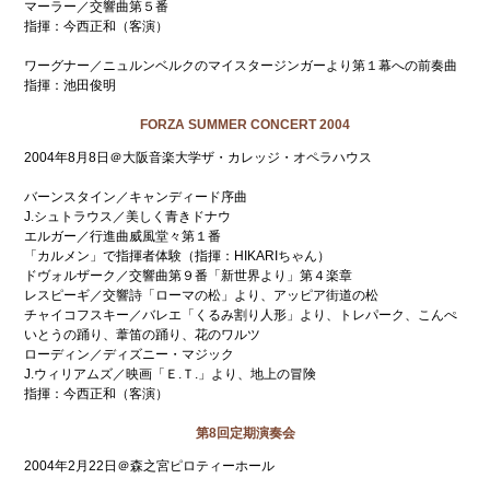
マーラー／交響曲第５番
指揮：今西正和（客演）
ワーグナー／ニュルンベルクのマイスタージンガーより第１幕への前奏曲
指揮：池田俊明
FORZA SUMMER CONCERT 2004
2004年8月8日＠大阪音楽大学ザ・カレッジ・オペラハウス
バーンスタイン／キャンディード序曲
J.シュトラウス／美しく青きドナウ
エルガー／行進曲威風堂々第１番
「カルメン」で指揮者体験（指揮：HIKARIちゃん）
ドヴォルザーク／交響曲第９番「新世界より」第４楽章
レスピーギ／交響詩「ローマの松」より、アッピア街道の松
チャイコフスキー／バレエ「くるみ割り人形」より、トレパーク、こんぺ
いとうの踊り、葦笛の踊り、花のワルツ
ローディン／ディズニー・マジック
J.ウィリアムズ／映画「Ｅ.Ｔ.」より、地上の冒険
指揮：今西正和（客演）
第8回定期演奏会
2004年2月22日＠森之宮ピロティーホール