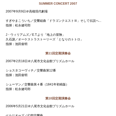
SUMMER CONCERT 2007
2007年9月9日＠高槻現代劇場
すぎやまこういち／交響組曲「ドラゴンクエストⅢ」そして伝説へ...
指揮：松永健司郎
J・ウィリアムズ／E.T.より「地上の冒険」
久石譲／オーケストラストーリーズ「となりのトトロ」
指揮：池田俊明
第11回定期演奏会
2007年2月18日＠八尾市文化会館プリズムホール
ショスタコーヴィチ／交響曲第12番
指揮：池田俊明
シューマン／交響曲第４番（1841年初稿版）
指揮：松永健司郎
第10回定期演奏会
2006年5月21日＠八尾市文化会館プリズムホール
ベルリオーズ／幻想交響曲