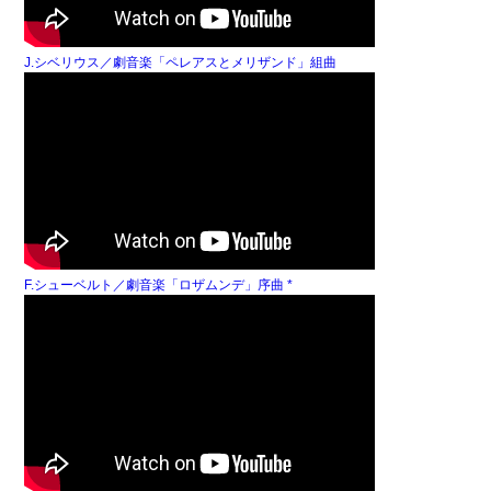
J.シベリウス／劇音楽「ペレアスとメリザンド」組曲
F.シューベルト／劇音楽「ロザムンデ」序曲 *