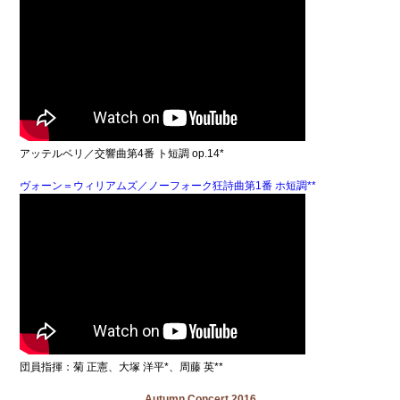
アッテルベリ／交響曲第4番 ト短調 op.14*
ヴォーン＝ウィリアムズ／ノーフォーク狂詩曲第1番 ホ短調**
団員指揮：菊 正憲、大塚 洋平*、周藤 英**
Autumn Concert 2016