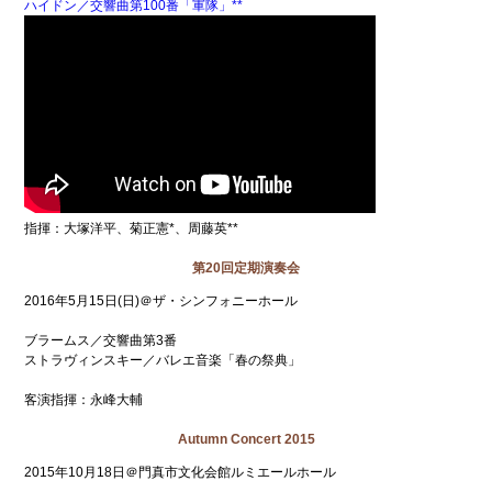
ハイドン／交響曲第100番「軍隊」**
指揮：大塚洋平、菊正憲*、周藤英**
第20回定期演奏会
2016年5月15日(日)＠ザ・シンフォニーホール
ブラームス／交響曲第3番
ストラヴィンスキー／バレエ音楽「春の祭典」
客演指揮：永峰大輔
Autumn Concert 2015
2015年10月18日＠門真市文化会館ルミエールホール