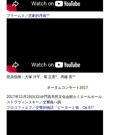
ブラームス／悲劇的序曲**
団員指揮：大塚 洋平、菊 正憲*、周藤 英**
オータムコンサート2017
2017年11月19日(日)＠門真市民文化会館ルミエールホール
ストラヴィンスキー／交響曲ハ調
プロコフィエフ／交響的物語「ピーターと狼」Op.67*