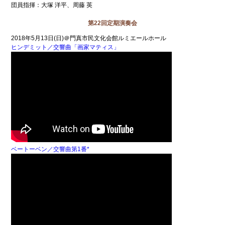
団員指揮：大塚 洋平、周藤 英
第22回定期演奏会
2018年5月13日(日)＠門真市民文化会館ルミエールホール
ヒンデミット／交響曲「画家マティス」
ベートーベン／交響曲第1番*