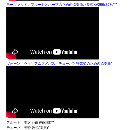
モーツァルト／フルートとハープのための協奏曲ハ長調KV299(297c)**
ヴォーン・ウィリアムズ／バス・テューバと管弦楽のための協奏曲*
フルート：南沢 麻由香(団員)**
テューバ：矢野 敦也(団員)*