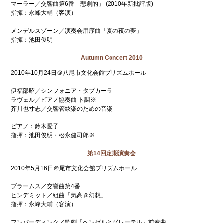
マーラー／交響曲第6番「悲劇的」 (2010年新批評版)
指揮：永峰大輔（客演）
メンデルスゾーン／演奏会用序曲「夏の夜の夢」
指揮：池田俊明
Autumn Concert 2010
2010年10月24日＠八尾市文化会館プリズムホール
伊福部昭／シンフォニア・タプカーラ
ラヴェル／ピアノ協奏曲 ト調※
芥川也寸志／交響管絃楽のための音楽
ピアノ：鈴木愛子
指揮：池田俊明・松永健司郎※
第14回定期演奏会
2010年5月16日＠尾市文化会館プリズムホール
ブラームス／交響曲第4番
ヒンデミット／組曲「気高き幻想」
指揮：永峰大輔（客演）
フンパーディンク／歌劇「ヘンゼルとグレーテル」前奏曲