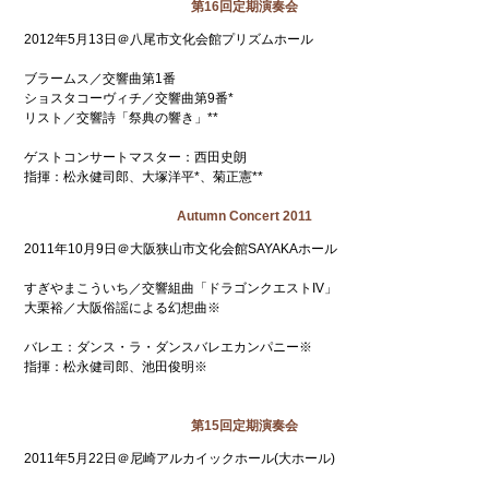
第16回定期演奏会
2012年5月13日＠八尾市文化会館プリズムホール
ブラームス／交響曲第1番
ショスタコーヴィチ／交響曲第9番*
リスト／交響詩「祭典の響き」**
ゲストコンサートマスター：西田史朗
指揮：松永健司郎、大塚洋平*、菊正憲**
Autumn Concert 2011
2011年10月9日＠大阪狭山市文化会館SAYAKAホール
すぎやまこういち／交響組曲「ドラゴンクエストIV」
大栗裕／大阪俗謡による幻想曲※
バレエ：ダンス・ラ・ダンスバレエカンパニー※
指揮：松永健司郎、池田俊明※
第15回定期演奏会
2011年5月22日＠尼崎アルカイックホール(大ホール)