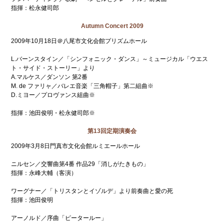
指揮：松永健司郎
Autumn Concert 2009
2009年10月18日＠八尾市文化会館プリズムホール
L.バーンスタイン／「シンフォニック・ダンス」～ミュージカル「ウエス
ト・サイド・ストーリー」より
A.マルケス／ダンソン 第2番
M. de ファリャ／バレエ音楽「三角帽子」第二組曲※
D.ミヨー／プロヴァンス組曲※
指揮：池田俊明・松永健司郎※
第13回定期演奏会
2009年3月8日門真市文化会館ルミエールホール
ニルセン／交響曲第4番 作品29「消しがたきもの」
指揮：永峰大輔（客演）
ワーグナー／「トリスタンとイゾルデ」より前奏曲と愛の死
指揮：池田俊明
アーノルド／序曲「ピータールー」